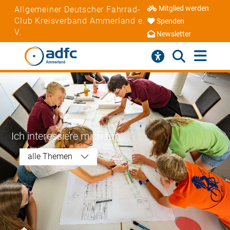
Mitglied werden
Allgemeiner Deutscher Fahrrad-
Club Kreisverband Ammerland e.
Spenden
V.
Newsletter
Ich interessiere mich für
alle Themen