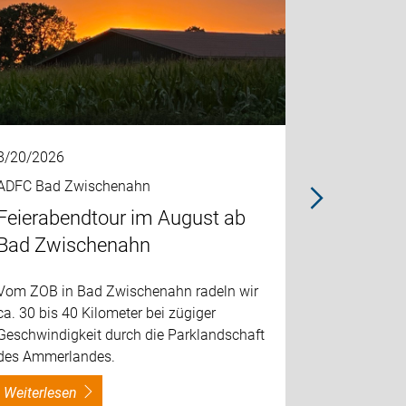
8/20/2026
8/23/2026
ADFC Bad Zwischenahn
ADFC Bad 
Feierabendtour im August ab
Tagestou
Bad Zwischenahn
Talsperr
Vom ZOB in Bad Zwischenahn radeln wir
Wir treffe
ca. 30 bis 40 Kilometer bei zügiger
Zwischenah
Geschwindigkeit durch die Parklandschaft
Süden zur 
des Ammerlandes.
wieder zurü
weiterlesen
weiterles