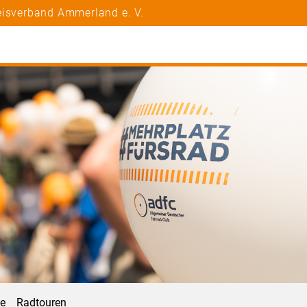
eisverband Ammerland e. V.
ne
Radtouren