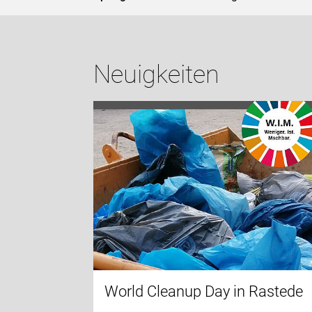
Neuigkeiten
 mit
ojekt
nehmende,
tgestalten
Fahrrad
s Wochen
d Feedback
World Cleanup Day in Rastede