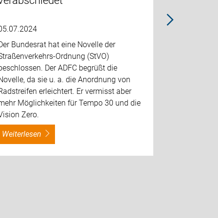
verabschiedet
Westers
Segeber
05.07.2024
Auch in di
Der Bundesrat hat eine Novelle der
Organisatio
Straßenverkehrs-Ordnung (StVO)
Fahrradsta
beschlossen. Der ADFC begrüßt die
Segeberg a
Novelle, da sie u. a. die Anordnung von
die nicht v
Radstreifen erleichtert. Er vermisst aber
werden.
mehr Möglichkeiten für Tempo 30 und die
Vision Zero.
weiterlesen
weiterles